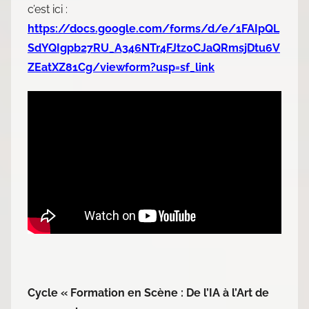
c’est ici :
https://docs.google.com/forms/d/e/1FAIpQL
SdYQIgpb27RU_A346NTr4FJtz0CJaQRmsjDtu6V
ZEatXZ81Cg/viewform?usp=sf_link
Cycle « Formation en Scène : De l’IA à l’Art de