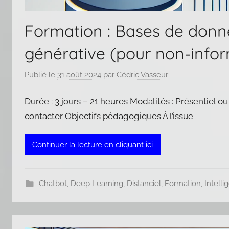
Formation : Bases de donn
générative (pour non-infor
Publié le
31 août 2024
par
Cédric Vasseur
Durée : 3 jours – 21 heures Modalités : Présentiel ou
contacter Objectifs pédagogiques À l’issue
Continuer la lecture en cliquant ici
Chatbot
,
Deep Learning
,
Distanciel
,
Formation
,
Intelli