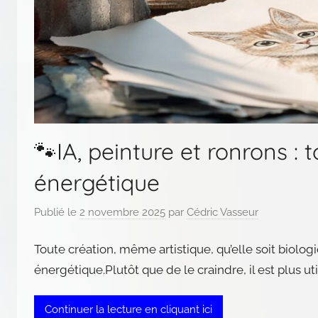
🐾IA, peinture et ronrons : 
énergétique
Publié le
2 novembre 2025
par
Cédric Vasseur
Toute création, même artistique, qu’elle soit biolog
énergétique.Plutôt que de le craindre, il est plus uti
Continuer la lecture en cliquant ici