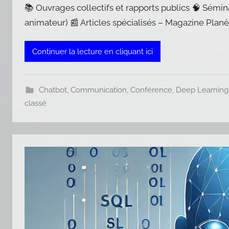
📚 Ouvrages collectifs et rapports publics 🧠 Sémina
animateur) 📰 Articles spécialisés – Magazine Planè
Continuer la lecture en cliquant ici
Chatbot
,
Communication
,
Conférence
,
Deep Learning
classé