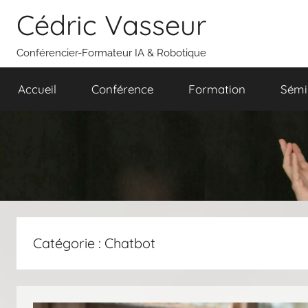
Aller
Cédric Vasseur
au
contenu
Conférencier-Formateur IA & Robotique
Accueil
Conférence
Formation
Sémi
Catégorie :
Chatbot