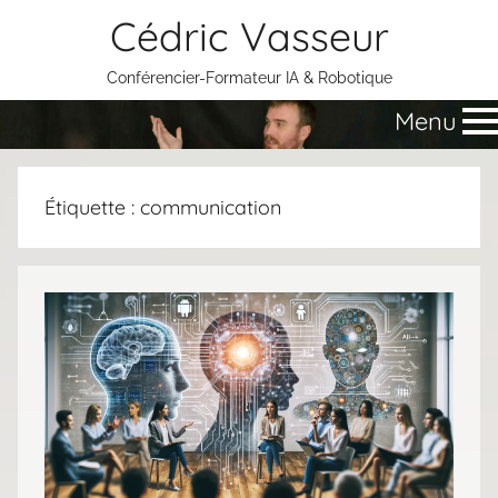
Aller
Cédric Vasseur
au
contenu
Conférencier-Formateur IA & Robotique
Menu
Étiquette :
communication