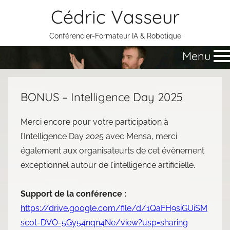
Aller
Cédric Vasseur
au
contenu
Conférencier-Formateur IA & Robotique
Menu
BONUS – Intelligence Day 2025
Merci encore pour votre participation à
l’Intelligence Day 2025 avec Mensa, merci
également aux organisateurts de cet évènement
exceptionnel autour de l’intelligence artificielle.
Support de la conférence :
https://drive.google.com/file/d/1QaFH9siGUiSM
scot-DVO-5Gy54nqn4Ne/view?usp=sharing