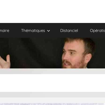
naire
Thématiques
Distanciel
Opérati