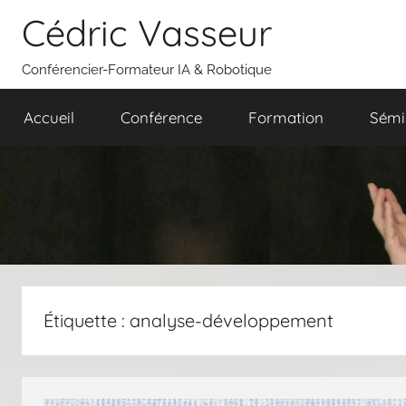
Aller
Cédric Vasseur
au
contenu
Conférencier-Formateur IA & Robotique
Accueil
Conférence
Formation
Sémi
Étiquette :
analyse-développement