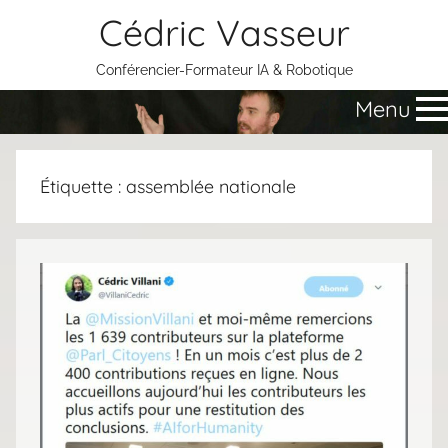
Aller
Cédric Vasseur
au
contenu
Conférencier-Formateur IA & Robotique
Menu
Étiquette :
assemblée nationale