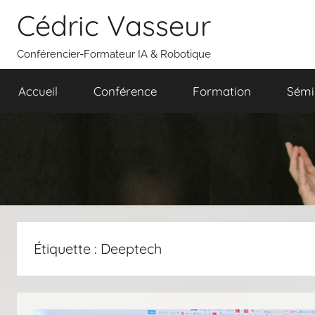
Aller
Cédric Vasseur
au
contenu
Conférencier-Formateur IA & Robotique
Accueil
Conférence
Formation
Sémi
Étiquette :
Deeptech