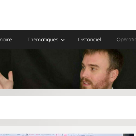
naire
Thématiques
Distanciel
Opérati