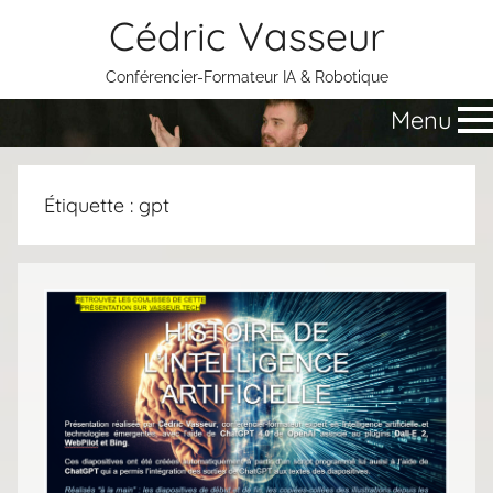
Aller
Cédric Vasseur
au
contenu
Conférencier-Formateur IA & Robotique
Menu
Étiquette :
gpt