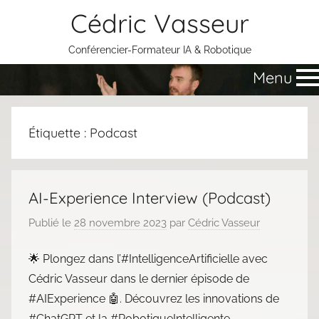
Aller
Cédric Vasseur
au
contenu
Conférencier-Formateur IA & Robotique
Menu
Étiquette :
Podcast
AI-Experience Interview (Podcast)
Publié le
28 novembre 2023
par
Cédric Vasseur
🌟 Plongez dans l’#IntelligenceArtificielle avec
Cédric Vasseur dans le dernier épisode de
#AIExperience 🤖. Découvrez les innovations de
#ChatGPT et la #RobotiqueIntelligente