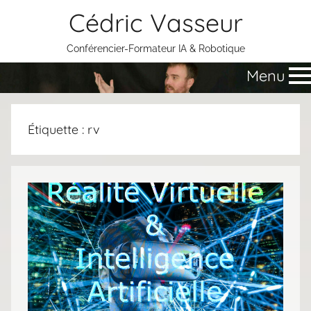
Aller
Cédric Vasseur
au
contenu
Conférencier-Formateur IA & Robotique
Menu
Étiquette :
rv