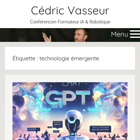
Aller
Cédric Vasseur
au
contenu
Conférencier-Formateur IA & Robotique
Menu
Étiquette :
technologie émergente