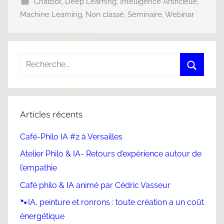
Chatbot
,
Deep Learning
,
Intelligence Artificielle
,
Machine Learning
,
Non classé
,
Séminaire
,
Webinar
Articles récents
Café-Philo IA #2 à Versailles
Atelier Philo & IA- Retours d’expérience autour de
l’empathie
Café philo & IA animé par Cédric Vasseur
🐾IA, peinture et ronrons : toute création a un coût
énergétique