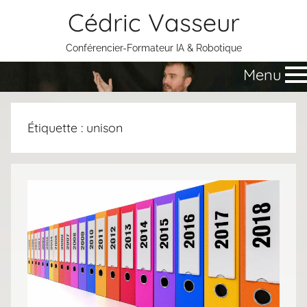
Aller
Cédric Vasseur
au
contenu
Conférencier-Formateur IA & Robotique
Menu
Étiquette :
unison