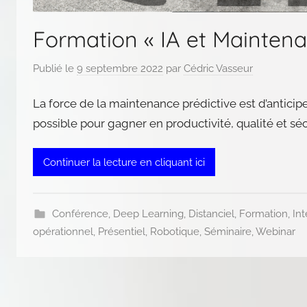
Formation « IA et Maintena
Publié le
9 septembre 2022
par
Cédric Vasseur
La force de la maintenance prédictive est d’anticip
possible pour gagner en productivité, qualité et sé
Continuer la lecture en cliquant ici
Conférence
,
Deep Learning
,
Distanciel
,
Formation
,
Int
opérationnel
,
Présentiel
,
Robotique
,
Séminaire
,
Webinar