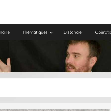
naire
Thématiques
Distanciel
Opérati