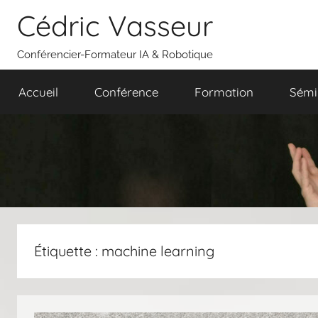
Aller
Cédric Vasseur
au
contenu
Conférencier-Formateur IA & Robotique
Accueil
Conférence
Formation
Sémi
Étiquette :
machine learning