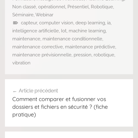
Non classé
,
opérationnel
,
Présentiel
,
Robotique
,
Séminaire
,
Webinar
capteur
,
computer vision
,
deep learning
,
ia
,
intelligence artificielle
,
Iot
,
machine learning
,
maintenance
,
maintenance conditionnelle
,
maintenance corrective
,
maintenance prédictive
,
maintenance prévisionnelle
,
pression
,
robotique
,
vibration
Navigation
Article précédent
de
Comment comparer et fusionner vos
l’article
dossiers et fichiers en sécurité ? (fiche
pratique)