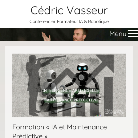
Aller
Cédric Vasseur
au
contenu
Conférencier-Formateur IA & Robotique
Menu
Formation « IA et Maintenance
Prédictive »