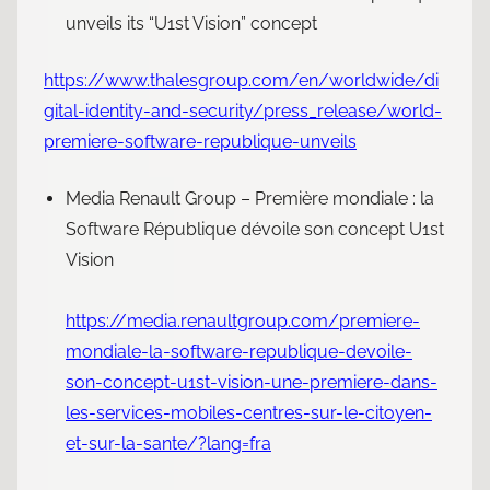
unveils its “U1st Vision” concept
https://www.thalesgroup.com/en/worldwide/di
gital-identity-and-security/press_release/world-
premiere-software-republique-unveils
Media Renault Group – Première mondiale : la
Software République dévoile son concept U1st
Vision
https://media.renaultgroup.com/premiere-
mondiale-la-software-republique-devoile-
son-concept-u1st-vision-une-premiere-dans-
les-services-mobiles-centres-sur-le-citoyen-
et-sur-la-sante/?lang=fra