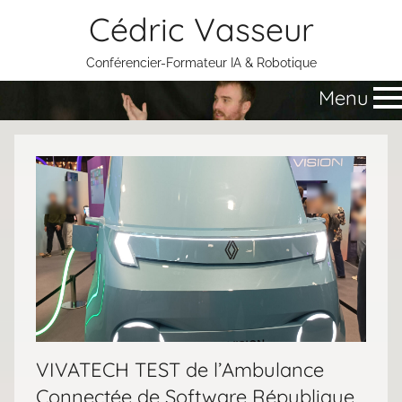
Aller
Cédric Vasseur
au
contenu
Conférencier-Formateur IA & Robotique
Menu
VIVATECH TEST de l’Ambulance
Connectée de Software République