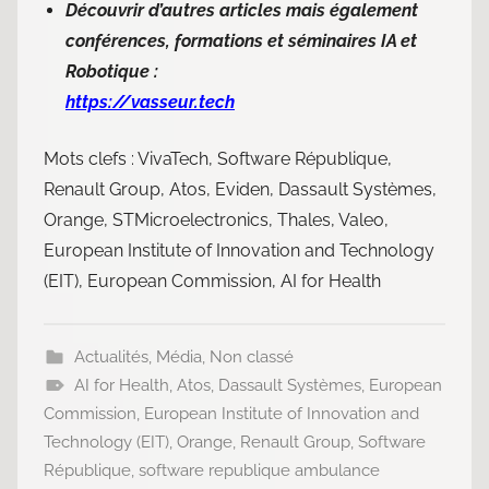
Découvrir d’autres articles mais également
conférences, formations et séminaires IA et
Robotique :
https://vasseur.tech
Mots clefs : VivaTech, Software République,
Renault Group, Atos, Eviden, Dassault Systèmes,
Orange, STMicroelectronics, Thales, Valeo,
European Institute of Innovation and Technology
(EIT), European Commission, AI for Health
Actualités
,
Média
,
Non classé
AI for Health
,
Atos
,
Dassault Systèmes
,
European
Commission
,
European Institute of Innovation and
Technology (EIT)
,
Orange
,
Renault Group
,
Software
République
,
software republique ambulance