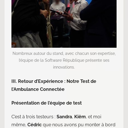
Nombreux autour du stand, avec chacun son expertise,
l’équipe de la Software République présente ses
innovations.
III. Retour d’Expérience : Notre Test de
l’Ambulance Connectée
Présentation de l’équipe de test
C’est à trois testeurs :
Sandra
,
Kiêm
, et moi
même,
Cédric
que nous avons pu monter à bord