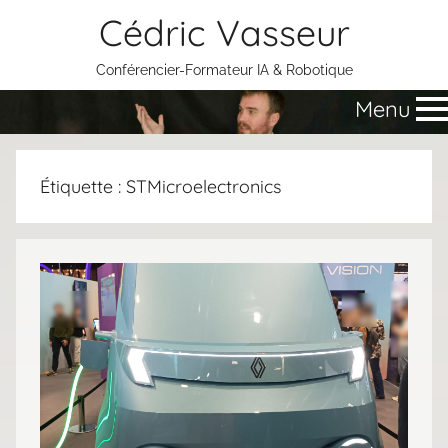
Aller
Cédric Vasseur
au
contenu
Conférencier-Formateur IA & Robotique
Menu
Étiquette :
STMicroelectronics